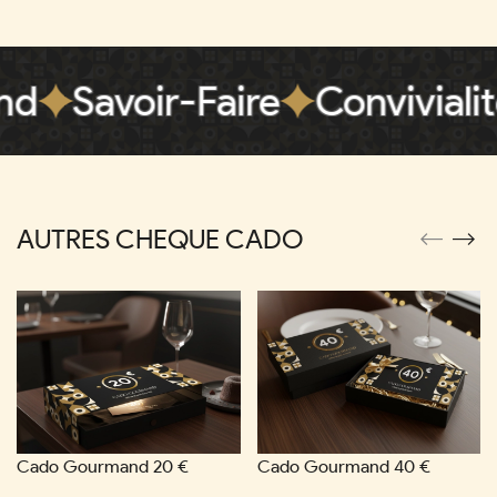
voir-Faire
Convivialité
Ter
AUTRES CHEQUE CADO
Cado Gourmand 20 €
Cado Gourmand 40 €