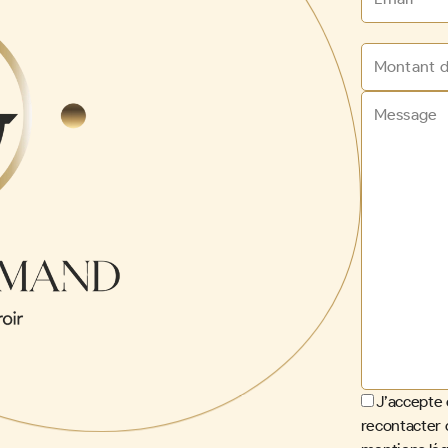
J’accepte 
recontacter