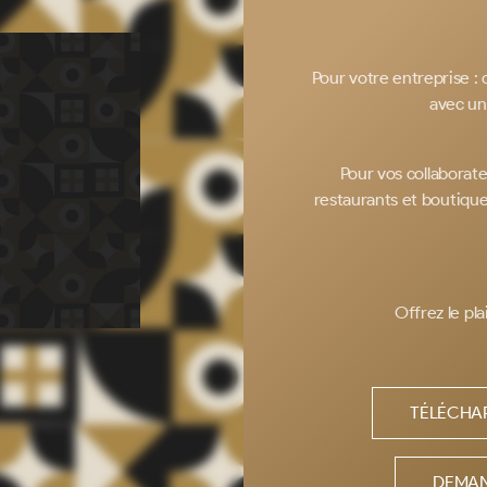
Pour votre entreprise :
avec un
Pour vos collaborat
restaurants et boutiques
Offrez le plai
TÉLÉCHAR
DEMAN