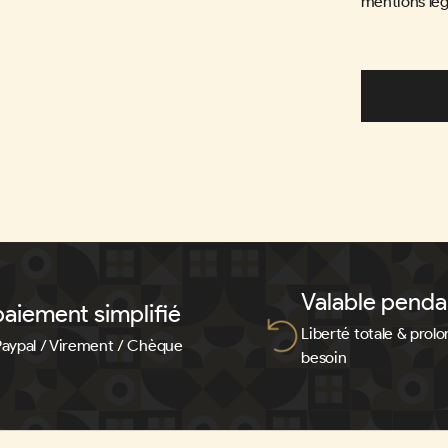
mentions lég
Valable penda
aiement simplifié
Liberté totale & prolo
Paypal / Virement / Chèque
besoin