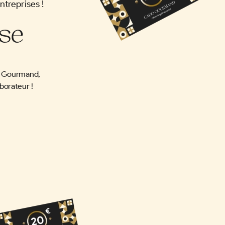
treprises !
se
o Gourmand,
borateur !