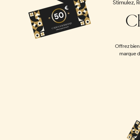
Stimulez, 
C
Offrez bie
marque de