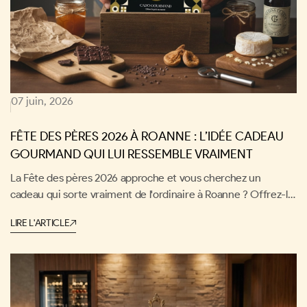
07 juin, 2026
FÊTE DES PÈRES 2026 À ROANNE : L’IDÉE CADEAU
GOURMAND QUI LUI RESSEMBLE VRAIMENT
La Fête des pères 2026 approche et vous cherchez un
cadeau qui sorte vraiment de l'ordinaire à Roanne ? Offrez-lui
une expérience gourmande à son image : un cadeau
LIRE L'ARTICLE
savoureux, personnalisé et ancré dans les meilleures adresses
de la région. Parce que papa mérite bien plus qu'une cravate,
Cado Gourmand vous guide vers le cadeau idéal qui lui
ressemble vraiment !