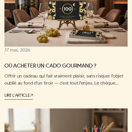
17 mai, 2026
OÙ ACHETER UN CADO GOURMAND ?
Offrir un cadeau qui fait vraiment plaisir, sans risquer l'objet
oublié au fond d'un tiroir — c'est tout l'enjeu. Le chèque
cadeau Cado Gourmand répond à ce défi avec une idée
LIRE L'ARTICLE
simple et efficace : offrir non pas un objet, mais une
expérience gourmande. Né à Roanne, au cœur d'un territoire
riche en saveurs et en adresses d'exception, il laisse à vos
proches la liberté de vivre leur propre moment de plaisir, à
leur rythme et selon leurs envies.