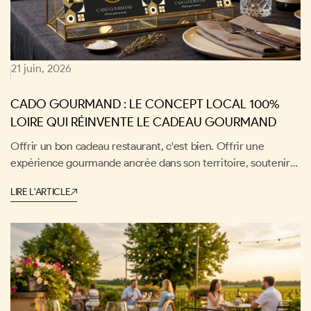
21 juin, 2026
CADO GOURMAND : LE CONCEPT LOCAL 100%
LOIRE QUI RÉINVENTE LE CADEAU GOURMAND
Offrir un bon cadeau restaurant, c'est bien. Offrir une
expérience gourmande ancrée dans son territoire, soutenir
un restaurateur local et participer à la vitalité économique de
LIRE L'ARTICLE
sa région, c'est infiniment mieux. C'est exactement la
promesse de Cado Gourmand, le concept 100% Loire qui fait
du cadeau un acte de goût… et d'engagement.