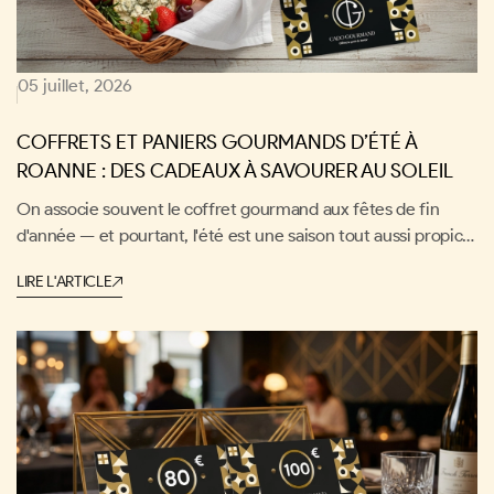
05 juillet, 2026
COFFRETS ET PANIERS GOURMANDS D’ÉTÉ À
ROANNE : DES CADEAUX À SAVOURER AU SOLEIL
On associe souvent le coffret gourmand aux fêtes de fin
d'année — et pourtant, l'été est une saison tout aussi propice
aux belles tablées et aux bons produits. À Roanne et dans le
LIRE L'ARTICLE
Roannais, artisans, producteurs locaux et caves regorgent de
trésors qui se glissent parfaitement dans un panier gourmand
d'été. Apéros en terrasse, pique-niques entre amis, soirées
barbecue… autant de moments où offrir (ou se faire plaisir)
prend tout son sens.