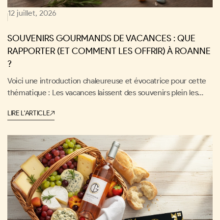
12 juillet, 2026
SOUVENIRS GOURMANDS DE VACANCES : QUE
RAPPORTER (ET COMMENT LES OFFRIR) À ROANNE
?
Voici une introduction chaleureuse et évocatrice pour cette
thématique : Les vacances laissent des souvenirs plein les
yeux… et plein les papilles. Une confiture artisanale, un
LIRE L'ARTICLE
fromage découvert au marché, une liqueur typique — autant
de petits trésors qu'on ramène dans ses valises pour
prolonger le voyage encore un peu. À Roanne, offrir un
souvenir gourmand, c'est bien plus qu'un cadeau : c'est un
bout de ses vacances que l'on partage, avec ceux qu'on aime.