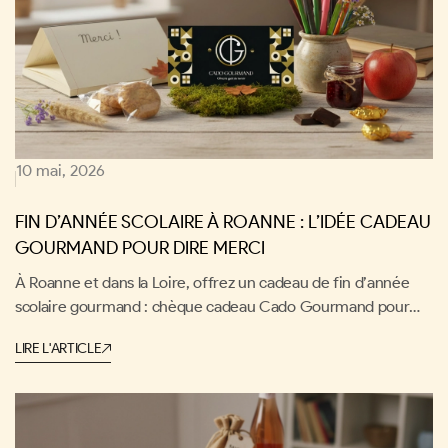
10 mai, 2026
FIN D’ANNÉE SCOLAIRE À ROANNE : L’IDÉE CADEAU
GOURMAND POUR DIRE MERCI
À Roanne et dans la Loire, offrez un cadeau de fin d’année
scolaire gourmand : chèque cadeau Cado Gourmand pour
maîtres, nounous, profs ou coachs, à utiliser en restaurant ou
LIRE L'ARTICLE
adresse locale.