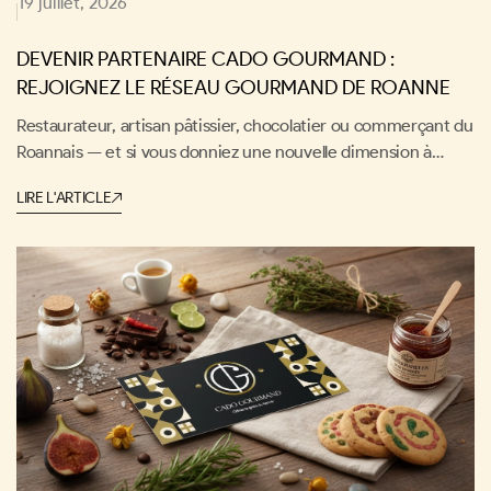
19 juillet, 2026
DEVENIR PARTENAIRE CADO GOURMAND :
REJOIGNEZ LE RÉSEAU GOURMAND DE ROANNE
Restaurateur, artisan pâtissier, chocolatier ou commerçant du
Roannais — et si vous donniez une nouvelle dimension à
votre activité ? Cado Gourmand, le réseau gourmand ancré
LIRE L'ARTICLE
dans le terroir de la Loire, vous ouvre ses portes pour booster
votre visibilité locale et toucher de nouveaux clients.
Rejoindre l'aventure, c'est choisir de faire rayonner votre
savoir-faire au cœur d'une communauté de passionnés.