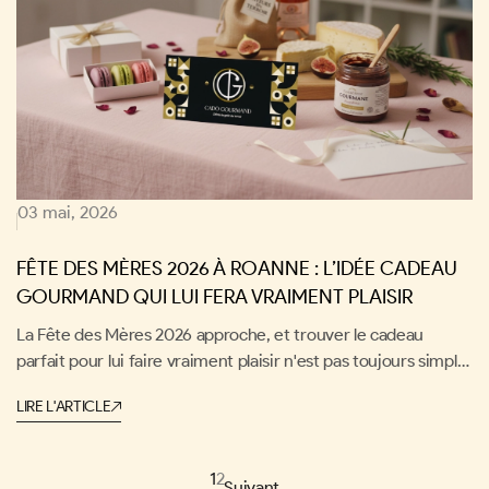
03 mai, 2026
FÊTE DES MÈRES 2026 À ROANNE : L’IDÉE CADEAU
GOURMAND QUI LUI FERA VRAIMENT PLAISIR
La Fête des Mères 2026 approche, et trouver le cadeau
parfait pour lui faire vraiment plaisir n'est pas toujours simple.
À Roanne, ville réputée pour son excellence gastronomique,
LIRE L'ARTICLE
pourquoi ne pas miser sur un cadeau gourmand qui lui
restera en mémoire ? Coffrets de spécialités locales,
expériences culinaires ou douceurs artisanales… les idées ne
1
2
Suivant