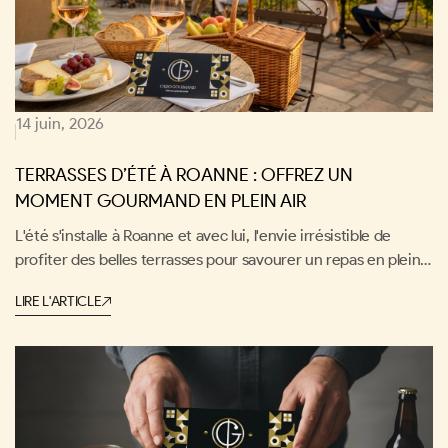
14 juin, 2026
TERRASSES D’ÉTÉ À ROANNE : OFFREZ UN
MOMENT GOURMAND EN PLEIN AIR
L'été s'installe à Roanne et avec lui, l'envie irrésistible de
profiter des belles terrasses pour savourer un repas en plein
air. Offrez à vos proches un moment gourmand et ensoleillé,
LIRE L'ARTICLE
entre bonne cuisine et douceur de vivre à la roannaise. Cado
Gourmand vous dévoile les meilleures adresses pour
transformer une simple terrasse en une expérience culinaire
inoubliable !