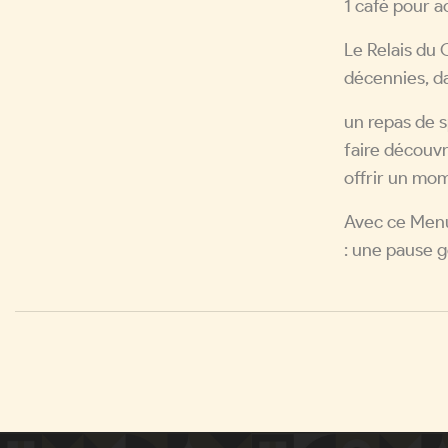
1 café pour 
Le Relais du 
décennies, da
un repas de s
faire découvri
offrir un mo
Avec ce Menu 
: une pause g