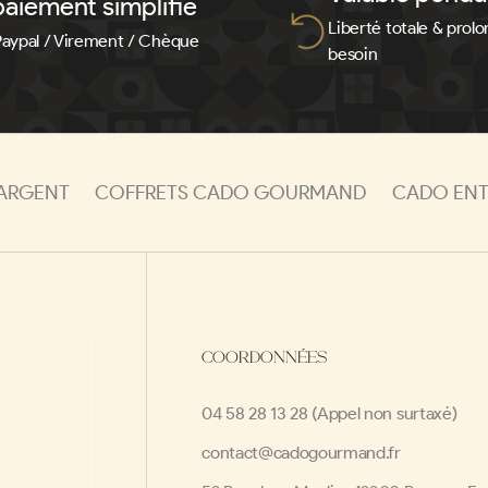
aiement simplifié
Liberté totale & prolo
Paypal / Virement / Chèque
besoin
'ARGENT
COFFRETS CADO GOURMAND
CADO ENTR
COORDONNÉES
04 58 28 13 28 (Appel non surtaxé)
contact@cadogourmand.fr