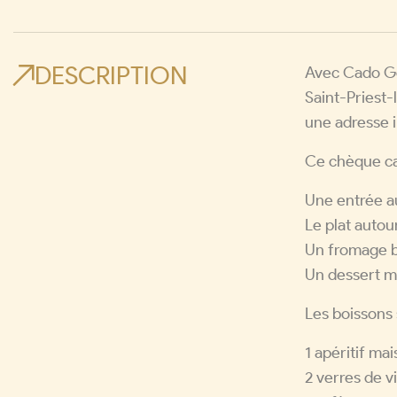
DESCRIPTION
Avec Cado Go
Saint-Priest-
une adresse 
Ce chèque cad
Une entrée a
Le plat autour
Un fromage bl
Un dessert ma
Les boissons 
1 apéritif ma
2 verres de v