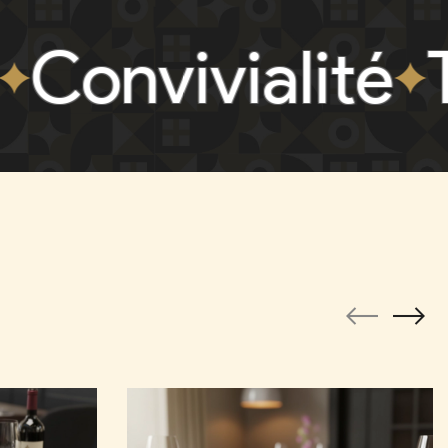
vivialité
Terro