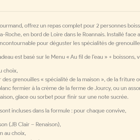
urmand, offrez un repas complet pour 2 personnes boisso
la-Roche, en bord de Loire dans le Roannais. Installé face 
incontournable pour déguster les spécialités de grenouil
eau est basé sur le Menu « Au fil de l’eau » + boissons, 
u choix,
 des grenouilles « spécialité de la maison », de la friture o
anc fermier à la crème de la ferme de Jourcy, ou un ass
ison, glace ou sorbet pour finir sur une note sucrée.
sont incluses dans la formule : pour chaque convive,
ison (JB Clair – Renaison),
in au choix,