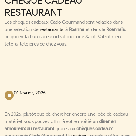
CHÈQUE CADEAU
RESTAURANT
Les chèques cadeaux Cado Gourmand sont valables dans
une sélection de
restaurants
à
Roanne
et dans le
Roannais
,
ce qui en fait un cadeau idéal pour une Saint-Valentin en
tête-à-tête près de chez vous.
01 février, 2026
En 2026, plutôt que de chercher encore une idée de cadeau
matériel, vous pouvez offrir à votre moitié un
dîner en
amoureux au restaurant
grâce aux
chèques cadeaux
gourmands Cado Gourmand
. Un
cadeau
simple à offrir, mais